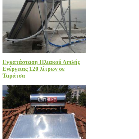
Εγκατάσταση Ηλιακού Διπλής
Ενέργειας 120 λίτρων σε
Ταράτσα