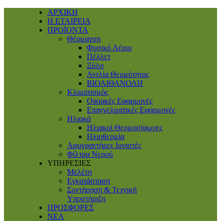
ΑΡΧΙΚΗ
Η ΕΤΑΙΡΕΙΑ
ΠΡΟΪΟΝΤΑ
Θέρμανση
Φυσικό Αέριο
Πέλλετ
Ξύλο
Αντλία Θερμότητας
ΒΙΟΑΙΘΑΝΟΛΗ
Κλιματισμός
Οικιακές Εφαρμογές
Επαγγελματικές Eφαρμογές
Ηλιακά
Ηλιακοί Θερμοσίφωνες
Ηλιοθερμία
Αφυγραντήρες Ιονιστές
Φίλτρα Νερού
ΥΠΗΡΕΣΙΕΣ
Μελέτη
Εγκατάσταση
Συντήρηση & Τεχνική
Υποστήριξη
ΠΡΟΣΦΟΡΕΣ
ΝΕΑ