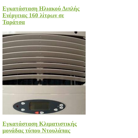
Εγκατάσταση Ηλιακού Διπλής
Ενέργειας 160 λίτρων σε
Ταράτσα
Εγκατάσταση Κλιματιστικής
μονάδας τύπου Ντουλάπας