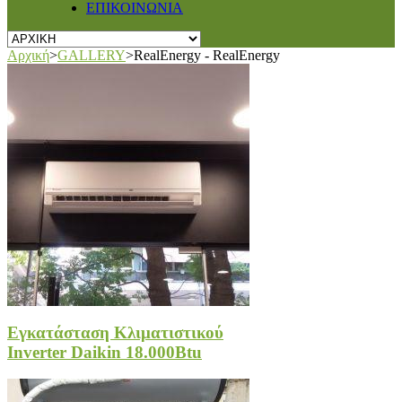
ΕΠΙΚΟΙΝΩΝΙΑ
Αρχική
>
GALLERY
>
RealEnergy - RealEnergy
Εγκατάσταση Κλιματιστικού
Inverter Daikin 18.000Btu