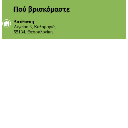
Πού βρισκόμαστε
Διεύθυνση
Αιγαίου 3, Καλαμαριά,
55134, Θεσσαλονίκη