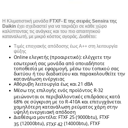
H Κλιματιστική μονάδα
FTXF- E της σειράς Sensira της
Daikin
έχει σχεδιαστεί για να ταιριάζει σε κάθε χώρο
καλύπτοντας τις ανάγκες και του πιο απαιτητικού
καταναλωτή, με μικρό κόστος αγοράς. Διαθέτει:
Tιμές εποχιακής απόδοσης έως Α++ στη λειτουργία
ψύξης
Online ελεγκτής (προαιρετικό): ελέγχετε την
εσωτερική σας μονάδα από οποιαδήποτε
τοποθεσία με εφαρμογή, μέσω του τοπικού σας
δικτύου ή του διαδικτύου και παρακολουθείτε την
κατανάλωση ενέργειας
Αθόρυβη λειτουργία έως και 21 dBA
Μέσω της επιλογής ενός προϊόντος R-32
μειώνονται οι περιβαλλοντικές επιδράσεις κατά
68% σε σύγκριση με το R-410A και επιτυγχάνεται
χαμηλότερη κατανάλωση ρεύματος χάρη στην
υψηλή ενεργειακή απόδοση
Διαθέσιμα μοντέλα: FTXF 25 (9000btu), FTXF
(12000btu),
(14000btu), FTXF
35
FTXF 42