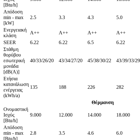
[Btu/h]
Απόδοση
min - max
2.5
3.3
4.3
5.0
[kW]
Ενεργειακή
A++
A++
A++
A++
κλάση
SEER
6.22
6.22
6.5
6.22
Στάθμη
θορύβου
εσωτερική
40/33/26/20
43/34/27/20
45/38/30/22
43/39/33/29
μονάδα
[dB(A)]
Ετήσια
κατανάλωση
135
188
226
282
ενέργειας
(kWh/a)
Θέρμανση
Ονομαστική
Ισχύς
9.000
12.000
14.000
18.000
[Btu/h]
Απόδοση
min - max
2.8
3.5
4.6
6.0
[Btu/h]