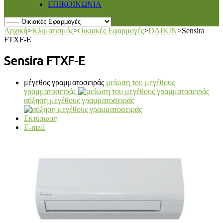
ΕΠΙΚΟΙΝΩΝΙΑ
Αρχική
>
Κλιματισμός
>
Οικιακές Εφαρμογές
>
DAIKIN
>
Sensira
FTXF-E
Sensira FTXF-E
μέγεθος γραμματοσειράς
μείωση του μεγέθους
γραμματοσειράς
αύξηση μεγέθους γραμματοσειράς
Εκτύπωση
E-mail