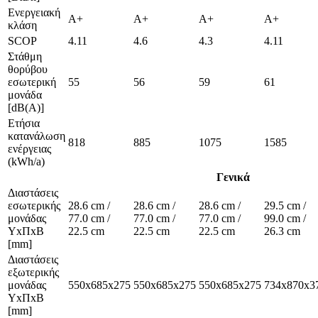
Ενεργειακή
A+
A+
A+
A+
κλάση
SCOP
4.11
4.6
4.3
4.11
Στάθμη
θορύβου
εσωτερική
55
56
59
61
μονάδα
[dB(A)]
Ετήσια
κατανάλωση
818
885
1075
1585
ενέργειας
(kWh/a)
Γενικά
Διαστάσεις
εσωτερικής
28.6 cm /
28.6 cm /
28.6 cm /
29.5 cm /
μονάδας
77.0 cm /
77.0 cm /
77.0 cm /
99.0 cm /
ΥxΠxΒ
22.5 cm
22.5 cm
22.5 cm
26.3 cm
[mm]
Διαστάσεις
εξωτερικής
μονάδας
550x685x275
550x685x275
550x685x275
734x870x3
ΥxΠxΒ
[mm]