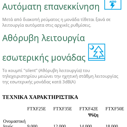
Αυτόματη επανεκκίνηση
Μετά από διακοπή ρεύματος η μονάδα τίθεται ξανά σε
λειτουργία αυτόματα στις αρχικές ρυθμίσεις.
Αθόρυβη λειτουργία
εσωτερικής μονάδας
Το κουμπί ''silent'' (Αθόρυβη λειτουργία) του
τηλεχειριστηρίου μειώνει την ηχητική στάθμη λειτουργίας
της εσωτερικής μονάδας κατά 3dB(A)
ΤΕΧΝΙΚΑ ΧΑΡΑΚΤΗΡΙΣΤΙΚΑ
FTXF25E
FTXF35E
FTXF42E
FTXF50E
Ψύξη
Ονομαστική
Ισχύς
9.000
12.000
14.000
18.000