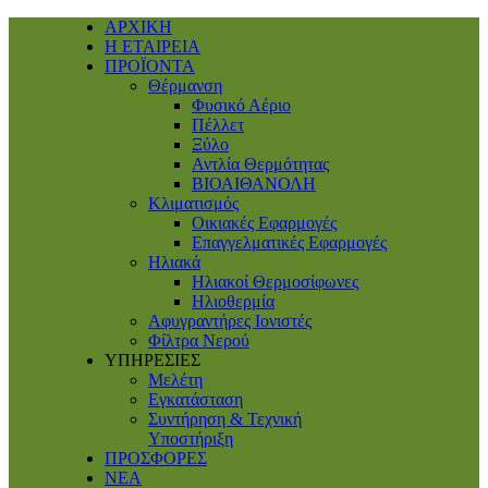
ΑΡΧΙΚΗ
Η ΕΤΑΙΡΕΙΑ
ΠΡΟΪΟΝΤΑ
Θέρμανση
Φυσικό Αέριο
Πέλλετ
Ξύλο
Αντλία Θερμότητας
ΒΙΟΑΙΘΑΝΟΛΗ
Κλιματισμός
Οικιακές Εφαρμογές
Επαγγελματικές Eφαρμογές
Ηλιακά
Ηλιακοί Θερμοσίφωνες
Ηλιοθερμία
Αφυγραντήρες Ιονιστές
Φίλτρα Νερού
ΥΠΗΡΕΣΙΕΣ
Μελέτη
Εγκατάσταση
Συντήρηση & Τεχνική
Υποστήριξη
ΠΡΟΣΦΟΡΕΣ
ΝΕΑ