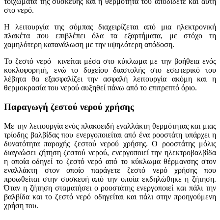
τοιχώματα της συσκευής και η θερμότητά του αποδίδετε και αυτή
στο νερό.
Η λειτουργία της σόμπας διαχειρίζεται από μια ηλεκτρονική
πλακέτα που επιβλέπει όλα τα εξαρτήματα, με στόχο τη
χαμηλότερη κατανάλωση με την υψηλότερη απόδοση.
Το ζεστό νερό κινείται μέσα στο κύκλωμα με την βοήθεια ενός
κυκλοφορητή, ενώ το δοχείου διαστολής στο εσωτερικό του
λέβητα θα εξασφαλίζει την ασφαλή λειτουργία ακόμη και η
θερμοκρασία του νερού αυξηθεί πάνω από το επιτρεπτό όριο.
Παραγωγή ζεστού νερού χρήσης
Με την λειτουργία ενός πλακοειδή εναλλάκτη θερμότητας και μιας
τρίοδης βαλβίδας που ενεργοποιείται από ένα ροοστάτη υπάρχει η
δυνατότητα παροχής ζεστού νερού χρήσης. Ο ροοστάτης μόλις
διαγνώσει ζήτηση ζεστού νερού, ενεργοποιεί την ηλεκτροβαλβίδα
η οποία οδηγεί το ζεστό νερό από το κύκλωμα θέρμανσης στον
εναλλάκτη στον οποίο παράγετε ζεστό νερό χρήσης που
προωθείται στην συσκευή από την οποία εκδηλώθηκε η ζήτηση.
Όταν η ζήτηση σταματήσει ο ροοστάτης ενεργοποιεί και πάλι την
βαλβίδα και το ζεστό νερό οδηγείται και πάλι στην προηγούμενη
χρήση του.