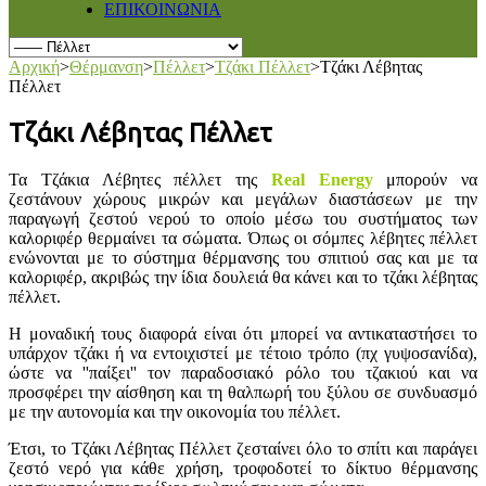
ΕΠΙΚΟΙΝΩΝΙΑ
Αρχική
>
Θέρμανση
>
Πέλλετ
>
Τζάκι Πέλλετ
>
Τζάκι Λέβητας
Πέλλετ
Τζάκι Λέβητας Πέλλετ
Τα Τζάκια Λέβητες πέλλετ της
Real Energy
μπορούν να
ζεστάνουν χώρους μικρών και μεγάλων διαστάσεων με την
παραγωγή ζεστού νερού το οποίο μέσω του συστήματος των
καλοριφέρ θερμαίνει τα σώματα. Όπως οι σόμπες λέβητες πέλλετ
ενώνονται με το σύστημα θέρμανσης του σπιτιού σας και με τα
καλοριφέρ, ακριβώς την ίδια δουλειά θα κάνει και το τζάκι λέβητας
πέλλετ.
Η μοναδική τους διαφορά είναι ότι μπορεί να αντικαταστήσει το
υπάρχον τζάκι ή να εντοιχιστεί με τέτοιο τρόπο (πχ γυψοσανίδα),
ώστε να ''παίξει'' τον παραδοσιακό ρόλο του τζακιού και να
προσφέρει την αίσθηση και τη θαλπωρή του ξύλου σε συνδυασμό
με την αυτονομία και την οικονομία του πέλλετ.
Έτσι, το Τζάκι Λέβητας Πέλλετ ζεσταίνει όλο το σπίτι και παράγει
ζεστό νερό για κάθε χρήση, τροφοδοτεί το δίκτυο θέρμανσης