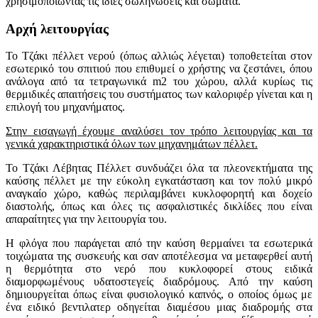
χρησιμοποιώντας τις ίδιες σωληνώσεις και σώματα.
Αρχή λειτουργίας
Το Τζάκι πέλλετ νερού (όπως αλλιώς λέγεται) τοποθετείται στοv
εσωτερικό του σπιτιού που επιθυμεί ο χρήστης να ζεστάνει, όπου
ανάλογα από τα τετραγωνικά m2 του χώρου, αλλά κυρίως τις
θερμιδικές απαιτήσεις του συστήματος των καλοριφέρ γίνεται και η
επιλογή του μηχανήματος.
Στην εισαγωγή έχουμε αναλύσει τον τρόπο λειτουργίας και τα
γενικά χαρακτηριστικά όλων των μηχανημάτων πέλλετ.
Το Τζάκι Λέβητας Πέλλετ συνδυάζει όλα τα πλεονεκτήματα της
καύσης πέλλετ με την εύκολη εγκατάσταση και τον πολύ μικρό
αναγκαίο χώρο, καθώς περιλαμβάνει κυκλοφορητή και δοχείο
διαστολής, όπως και όλες τις ασφαλιστικές δικλίδες που είναι
απαραίτητες για την λειτουργία του.
Η φλόγα που παράγεται από την καύση θερμαίνει τα εσωτερικά
τοιχώματα της συσκευής και σαν αποτέλεσμα να μεταφερθεί αυτή
η θερμότητα στο νερό που κυκλοφορεί στους ειδικά
διαμορφωμένους υδατοστεγείς διαδρόμους. Από την καύση
δημιουργείται όπως είναι φυσιολογικό καπνός, ο οποίος όμως με
ένα ειδικό βεντιλατερ οδηγείται διαμέσου μιας διαδρομής στα