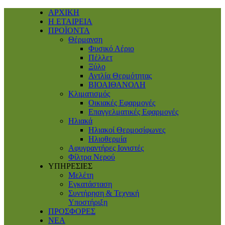
ΑΡΧΙΚΗ
Η ΕΤΑΙΡΕΙΑ
ΠΡΟΪΟΝΤΑ
Θέρμανση
Φυσικό Αέριο
Πέλλετ
Ξύλο
Αντλία Θερμότητας
ΒΙΟΑΙΘΑΝΟΛΗ
Κλιματισμός
Οικιακές Εφαρμογές
Επαγγελματικές Eφαρμογές
Ηλιακά
Ηλιακοί Θερμοσίφωνες
Ηλιοθερμία
Αφυγραντήρες Ιονιστές
Φίλτρα Νερού
ΥΠΗΡΕΣΙΕΣ
Μελέτη
Εγκατάσταση
Συντήρηση & Τεχνική
Υποστήριξη
ΠΡΟΣΦΟΡΕΣ
ΝΕΑ